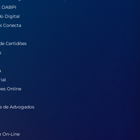
k OABPI
do Digital
í Conecta
de Certidões
s
a
ial
ões Online
e de Advogados
o On-Line