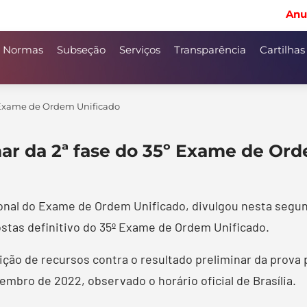
Anu
Normas
Subseção
Serviços
Transparência
Cartilhas
5º Exame de Ordem Unificado
nar da 2ª fase do 35º Exame de Or
al do Exame de Ordem Unificado, divulgou nesta segunda-
postas definitivo do 35º Exame de Ordem Unificado.
ção de recursos contra o resultado preliminar da prova pr
mbro de 2022, observado o horário oficial de Brasília.