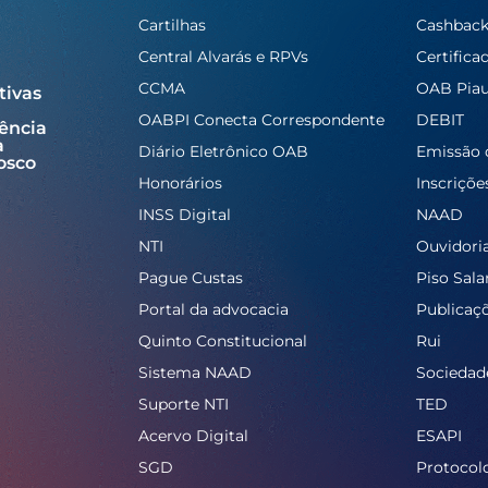
Cartilhas
Cashbac
Central Alvarás e RPVs
Certifica
CCMA
OAB Piau
tivas
OABPI Conecta Correspondente
DEBIT
ência
a
Diário Eletrônico OAB
Emissão 
osco
Honorários
Inscriçõe
INSS Digital
NAAD
NTI
Ouvidori
Pague Custas
Piso Salar
Portal da advocacia
Publicaç
Quinto Constitucional
Rui
Sistema NAAD
Sociedad
Suporte NTI
TED
Acervo Digital
ESAPI
SGD
Protocol