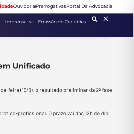
idade
Ouvidoria
Prerrogativas
Portal Da Advocacia
Imprensa
Emissão de Certidões
dem Unificado
feira (19/9), o resultado preliminar da 2ª fase
ático-profissional. O prazo vai das 12h do dia