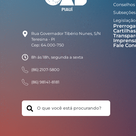
Conselhos
Subseções
Legislação
Prerroga
Cartilhas
Rua Governador Tibério Nunes, S/N
Transpar
Teresina - PI
Imprens
Cep: 64.000-750
Fale Con
8h ás 18h, segunda a sexta
(86) 2107-5800
(86) 98141-8181
Search