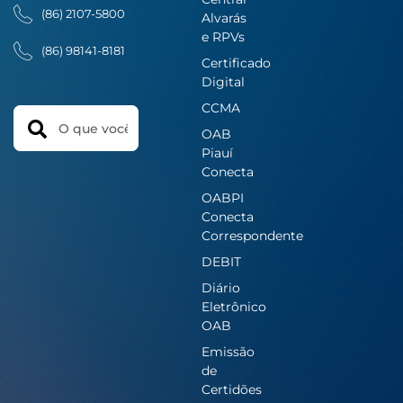
(86) 2107-5800
Alvarás
e RPVs
(86) 98141-8181
Certificado
Digital
CCMA
Search
OAB
Piauí
Conecta
OABPI
Conecta
Correspondente
DEBIT
Diário
Eletrônico
OAB
Emissão
de
Certidões