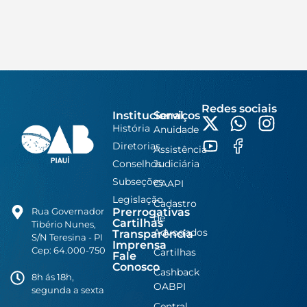
Redes sociais
Institucional
Serviços
História
Anuidade
Diretorias
Assistência
Conselhos
Judiciária
Subseções
CAAPI
Legislação
Cadastro
Prerrogativas
Rua Governador
de
Cartilhas
Tibério Nunes,
Advogados
Transparência
S/N Teresina - PI
Imprensa
Cep: 64.000-750
Cartilhas
Fale
Conosco
Cashback
8h ás 18h,
OABPI
segunda a sexta
Central