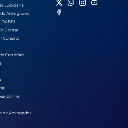
ia Judiciária
 de Advogados
k OABPI
do Digital
í Conecta
de Certidões
s
a
ial
ões Online
e de Advogados