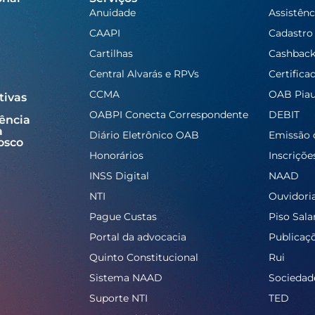
Anuidade
Assistênc
CAAPI
Cadastro
Cartilhas
Cashbac
Central Alvarás e RPVs
Certifica
CCMA
OAB Piau
tivas
OABPI Conecta Correspondente
DEBIT
ência
a
Diário Eletrônico OAB
Emissão 
osco
Honorários
Inscriçõe
INSS Digital
NAAD
NTI
Ouvidori
Pague Custas
Piso Salar
Portal da advocacia
Publicaç
Quinto Constitucional
Rui
Sistema NAAD
Sociedad
Suporte NTI
TED