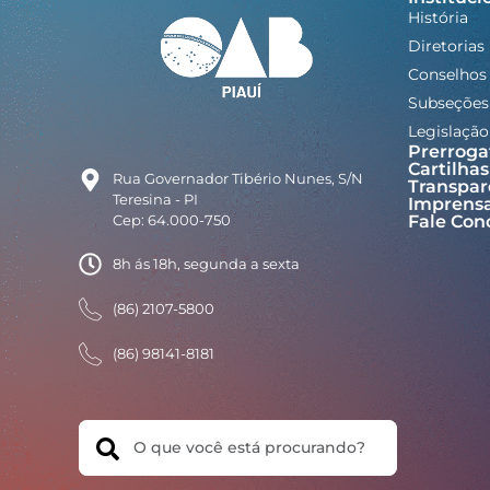
História
Diretorias
Conselhos
Subseções
Legislação
Prerroga
Cartilhas
Rua Governador Tibério Nunes, S/N
Transpar
Teresina - PI
Imprens
Cep: 64.000-750
Fale Con
8h ás 18h, segunda a sexta
(86) 2107-5800
(86) 98141-8181
Search