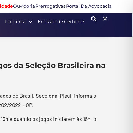
idade
Ouvidoria
Prerrogativas
Portal Da Advocacia
Imprensa
Emissão de Certidões
os da Seleção Brasileira na
os do Brasil, Seccional Piauí, informa o
 202/2022 – GP.
 13h e quando os jogos iniciarem às 16h, o