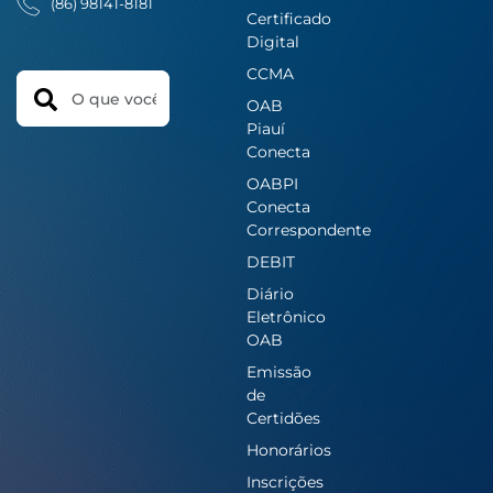
(86) 98141-8181
Certificado
Digital
CCMA
Search
OAB
Piauí
Conecta
OABPI
Conecta
Correspondente
DEBIT
Diário
Eletrônico
OAB
Emissão
de
Certidões
Honorários
Inscrições