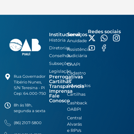
Redes sociais
Institucional
Serviços
História
Anuidade
Diretorias
Assistência
Conselhos
Judiciária
Subseções
CAAPI
Legislação
Cadastro
Prerrogativas
Rua Governador
de
Cartilhas
Tibério Nunes,
Advogados
Transparência
S/N Teresina - PI
Imprensa
Cep: 64.000-750
Cartilhas
Fale
Conosco
Cashback
8h ás 18h,
OABPI
segunda a sexta
Central
(86) 2107-5800
Alvarás
e RPVs