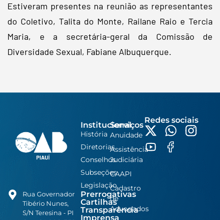
Estiveram presentes na reunião as representantes
do Coletivo, Talita do Monte, Railane Raio e Tercia
Maria, e a secretária-geral da Comissão de
Diversidade Sexual, Fabiane Albuquerque.
Redes sociais
Institucional
Serviços
História
Anuidade
Diretorias
Assistência
Conselhos
Judiciária
Subseções
CAAPI
Legislação
Cadastro
Prerrogativas
Rua Governador
de
Cartilhas
Tibério Nunes,
Advogados
Transparência
S/N Teresina - PI
Imprensa