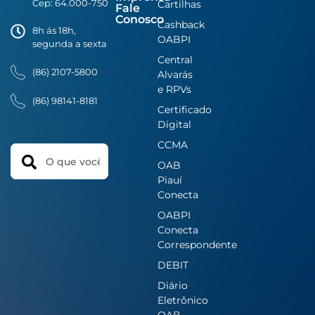
Cep: 64.000-750
Cartilhas
Fale
Conosco
Cashback
8h ás 18h,
OABPI
segunda a sexta
Central
(86) 2107-5800
Alvarás
e RPVs
(86) 98141-8181
Certificado
Digital
CCMA
Search
OAB
Piauí
Conecta
OABPI
Conecta
Correspondente
DEBIT
Diário
Eletrônico