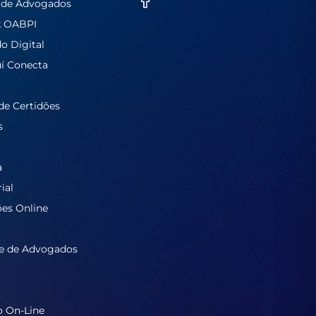
 de Advogados
k OABPI
do Digital
í Conecta
de Certidões
s
a
ial
ões Online
e de Advogados
o On-Line