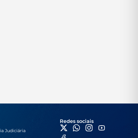
Redes sociais
ia Judiciária