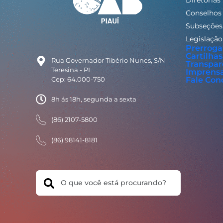
Conselhos
Subseções
Legislação
Prerroga
Cartilhas
Rua Governador Tibério Nunes, S/N
Transpar
Teresina - PI
Imprens
Cep: 64.000-750
Fale Con
8h ás 18h, segunda a sexta
(86) 2107-5800
(86) 98141-8181
Search