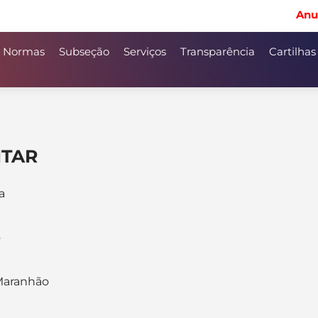
Anu
Normas
Subseção
Serviços
Transparência
Cartilhas
ITAR
a
o
 Maranhão