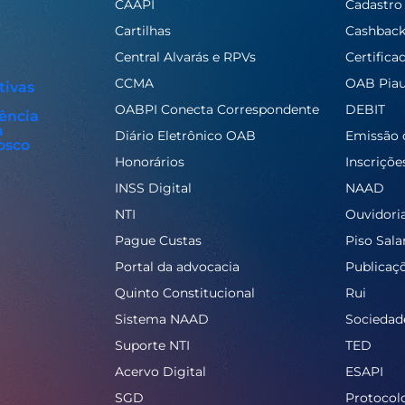
CAAPI
Cadastro
Cartilhas
Cashbac
Central Alvarás e RPVs
Certifica
CCMA
OAB Piau
tivas
OABPI Conecta Correspondente
DEBIT
ência
a
Diário Eletrônico OAB
Emissão 
osco
Honorários
Inscriçõe
INSS Digital
NAAD
NTI
Ouvidori
Pague Custas
Piso Salar
Portal da advocacia
Publicaç
Quinto Constitucional
Rui
Sistema NAAD
Sociedad
Suporte NTI
TED
Acervo Digital
ESAPI
SGD
Protocol