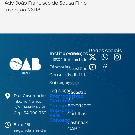
Adv. João Francisco de Sousa Filho
Inscrição: 26118
Redes sociais
Institucional
Serviços
História
Anuidade
Diretorias
Assistência
Conselhos
Judiciária
Subseções
CAAPI
Legislação
Cadastro
Prerrogativas
Rua Governador
de
Cartilhas
Tibério Nunes,
Advogados
Transparência
S/N Teresina - PI
Imprensa
Cep: 64.000-750
Cartilhas
Fale
Conosco
Cashback
8h ás 18h,
OABPI
segunda a sexta