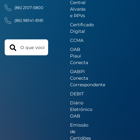
Central
(86) 2107-5800
Alvarás
e RPVs
(86) 98141-8181
Certificado
Digital
CCMA
Search
OAB
Piauí
Conecta
OABPI
Conecta
Correspondente
DEBIT
Diário
Eletrônico
OAB
Emissão
de
Certidões