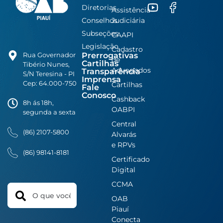
Diretorias
Assistência
Conselhos
Judiciária
Subseções
CAAPI
Legislação
Cadastro
Prerrogativas
Rua Governador
de
Cartilhas
Tibério Nunes,
Advogados
Transparência
S/N Teresina - PI
Imprensa
Cep: 64.000-750
Cartilhas
Fale
Conosco
Cashback
8h ás 18h,
OABPI
segunda a sexta
Central
(86) 2107-5800
Alvarás
e RPVs
(86) 98141-8181
Certificado
Digital
CCMA
Search
OAB
Piauí
Conecta