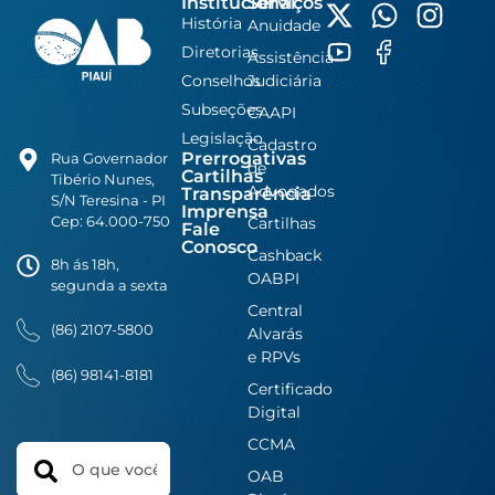
Institucional
Serviços
História
Anuidade
Diretorias
Assistência
Conselhos
Judiciária
Subseções
CAAPI
Legislação
Cadastro
Prerrogativas
Rua Governador
de
Cartilhas
Tibério Nunes,
Advogados
Transparência
S/N Teresina - PI
Imprensa
Cep: 64.000-750
Cartilhas
Fale
Conosco
Cashback
8h ás 18h,
OABPI
segunda a sexta
Central
(86) 2107-5800
Alvarás
e RPVs
(86) 98141-8181
Certificado
Digital
CCMA
Search
OAB