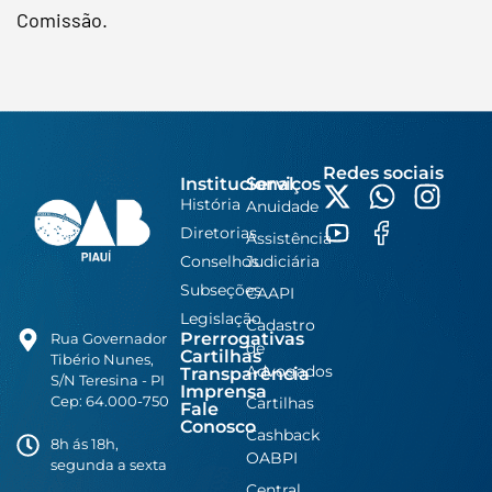
Comissão.
Redes sociais
Institucional
Serviços
História
Anuidade
Diretorias
Assistência
Conselhos
Judiciária
Subseções
CAAPI
Legislação
Cadastro
Prerrogativas
Rua Governador
de
Cartilhas
Tibério Nunes,
Advogados
Transparência
S/N Teresina - PI
Imprensa
Cep: 64.000-750
Cartilhas
Fale
Conosco
Cashback
8h ás 18h,
OABPI
segunda a sexta
Central