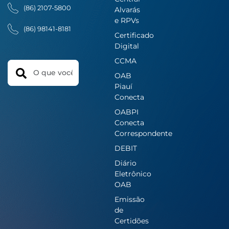
(86) 2107-5800
Alvarás
e RPVs
(86) 98141-8181
Certificado
Digital
CCMA
Search
OAB
Piauí
Conecta
OABPI
Conecta
Correspondente
DEBIT
Diário
Eletrônico
OAB
Emissão
de
Certidões