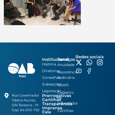
Redes sociais
Institucional
Serviços
História
Anuidade
Diretorias
Assistência
Conselhos
Judiciária
Subseções
CAAPI
Legislação
Cadastro
Prerrogativas
Rua Governador
de
Cartilhas
Tibério Nunes,
Advogados
Transparência
S/N Teresina - PI
Imprensa
Cep: 64.000-750
Cartilhas
Fale