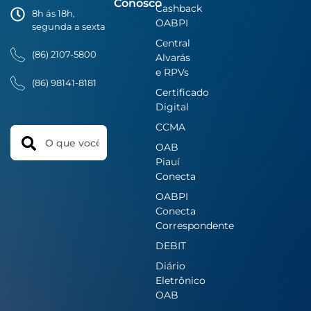
Conosco
Cashback
8h ás 18h,
OABPI
segunda a sexta
Central
(86) 2107-5800
Alvarás
e RPVs
(86) 98141-8181
Certificado
Digital
CCMA
Search
OAB
Piauí
Conecta
OABPI
Conecta
Correspondente
DEBIT
Diário
Eletrônico
OAB