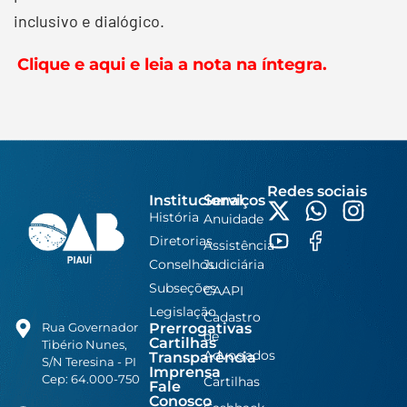
inclusivo e dialógico.
Clique e aqui e leia a nota na íntegra.
Redes sociais
Institucional
Serviços
História
Anuidade
Diretorias
Assistência
Conselhos
Judiciária
Subseções
CAAPI
Legislação
Cadastro
Prerrogativas
Rua Governador
de
Cartilhas
Tibério Nunes,
Advogados
Transparência
S/N Teresina - PI
Imprensa
Cep: 64.000-750
Cartilhas
Fale
Conosco