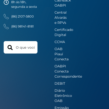
Cashback
8h ás 18h,
OABPI
segunda a sexta
Central
(86) 2107-5800
Alvarás
e RPVs
(86) 98141-8181
Certificado
Digital
CCMA
Search
OAB
Piauí
Conecta
OABPI
Conecta
Correspondente
DEBIT
Diário
Eletrônico
OAB
Emissão