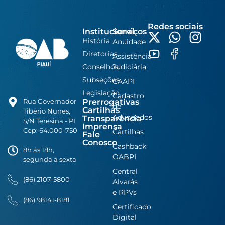
Redes sociais
Institucional
Serviços
História
Anuidade
Diretorias
Assistência
Conselhos
Judiciária
Subseções
CAAPI
Legislação
Cadastro
Prerrogativas
Rua Governador
de
Cartilhas
Tibério Nunes,
Advogados
Transparência
S/N Teresina - PI
Imprensa
Cep: 64.000-750
Cartilhas
Fale
Conosco
Cashback
8h ás 18h,
OABPI
segunda a sexta
Central
(86) 2107-5800
Alvarás
e RPVs
(86) 98141-8181
Certificado
Digital