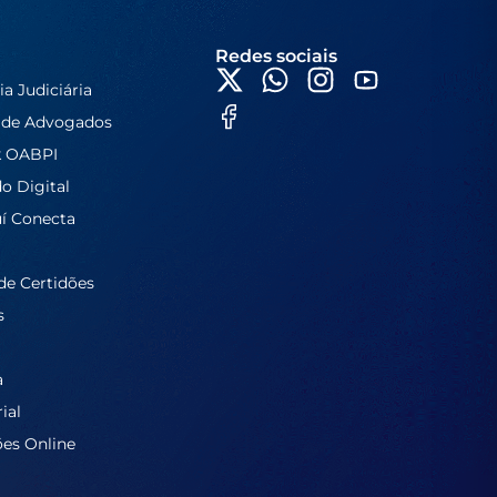
Redes sociais
ia Judiciária
 de Advogados
k OABPI
do Digital
í Conecta
de Certidões
s
a
ial
ões Online