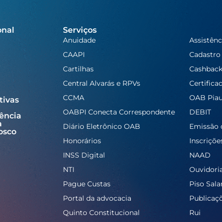
onal
Serviços
Anuidade
Assistênc
CAAPI
Cadastro
Cartilhas
Cashbac
Central Alvarás e RPVs
Certifica
CCMA
OAB Piau
tivas
OABPI Conecta Correspondente
DEBIT
ência
a
Diário Eletrônico OAB
Emissão 
osco
Honorários
Inscriçõe
INSS Digital
NAAD
NTI
Ouvidori
Pague Custas
Piso Salar
Portal da advocacia
Publicaç
Quinto Constitucional
Rui