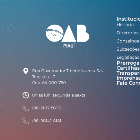
Instituci
História
Diretorias
Conselhos
Subseções
Legislação
Prerroga
Cartilhas
Rua Governador Tibério Nunes, S/N
Transpar
Teresina - PI
Imprens
Cep: 64.000-750
Fale Con
8h ás 18h, segunda a sexta
(86) 2107-5800
(86) 98141-8181