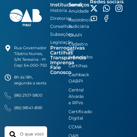
Redes sociais
Institucional
Serviços
História
Anuidade
Diretorias
Assistência
Conselhos
Judiciária
Subseções
CAAPI
Legislação
Cadastro
Prerrogativas
Rua Governador
de
Cartilhas
Tibério Nunes,
Advogados
Transparência
S/N Teresina - PI
Imprensa
Cep: 64.000-750
Cartilhas
Fale
Conosco
Cashback
8h ás 18h,
OABPI
segunda a sexta
Central
(86) 2107-5800
Alvarás
e RPVs
(86) 98141-8181
Certificado
Digital
CCMA
Search
OAB