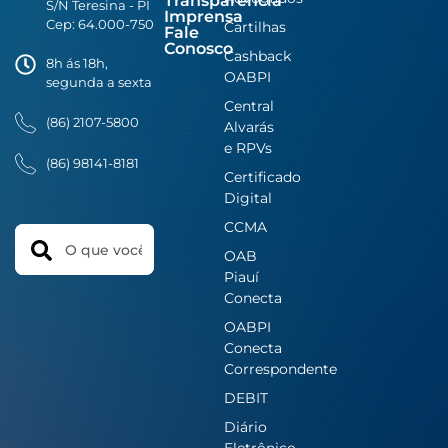
Transparência
S/N Teresina - PI
Imprensa
Cep: 64.000-750
Cartilhas
Fale
Conosco
Cashback
8h ás 18h,
OABPI
segunda a sexta
Central
(86) 2107-5800
Alvarás
e RPVs
(86) 98141-8181
Certificado
Digital
CCMA
Search
OAB
Piauí
Conecta
OABPI
Conecta
Correspondente
DEBIT
Diário
Eletrônico