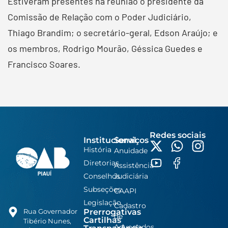
Estiveram presentes na reunião o presidente da
Comissão de Relação com o Poder Judiciário,
Thiago Brandim; o secretário-geral, Edson Araújo; e
os membros, Rodrigo Mourão, Géssica Guedes e
Francisco Soares.
Redes sociais
Institucional
Serviços
História
Anuidade
Diretorias
Assistência
Conselhos
Judiciária
Subseções
CAAPI
Legislação
Cadastro
Prerrogativas
Rua Governador
de
Cartilhas
Tibério Nunes,
Advogados