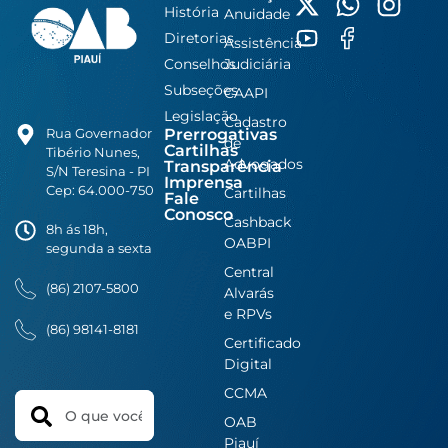
História
Anuidade
Diretorias
Assistência
Conselhos
Judiciária
Subseções
CAAPI
Legislação
Cadastro
Prerrogativas
Rua Governador
de
Cartilhas
Tibério Nunes,
Advogados
Transparência
S/N Teresina - PI
Imprensa
Cep: 64.000-750
Cartilhas
Fale
Conosco
Cashback
8h ás 18h,
OABPI
segunda a sexta
Central
(86) 2107-5800
Alvarás
e RPVs
(86) 98141-8181
Certificado
Digital
CCMA
Search
OAB
Piauí