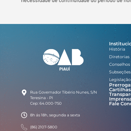
Instituci
História
Diretorias
Conselhos
Subseções
Legislação
Prerroga
Cartilhas
Rua Governador Tibério Nunes, S/N
Transpar
Teresina - PI
Imprens
Cep: 64.000-750
Fale Con
8h ás 18h, segunda a sexta
(86) 2107-5800