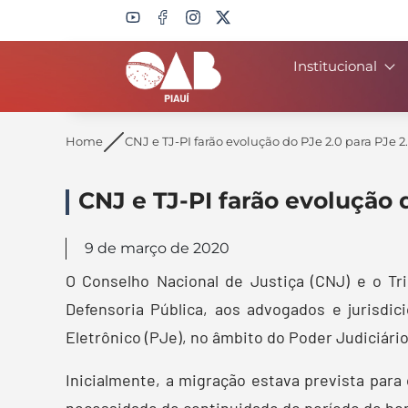
Institucional
Search
Home
CNJ e TJ-PI farão evolução do PJe 2.0 para PJe 2.
CNJ e TJ-PI farão evolução d
9 de março de 2020
O Conselho Nacional de Justiça (CNJ) e o Tr
Defensoria Pública, aos advogados e jurisdic
Eletrônico (PJe), no âmbito do Poder Judiciário
Inicialmente, a migração estava prevista par
necessidade de continuidade do período de ho