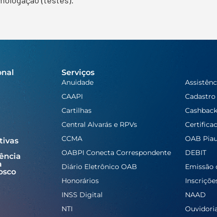
onal
Serviços
Anuidade
Assistênc
CAAPI
Cadastro
Cartilhas
Cashbac
Central Alvarás e RPVs
Certifica
CCMA
OAB Piau
tivas
OABPI Conecta Correspondente
DEBIT
ência
a
Diário Eletrônico OAB
Emissão 
osco
Honorários
Inscriçõe
INSS Digital
NAAD
NTI
Ouvidori