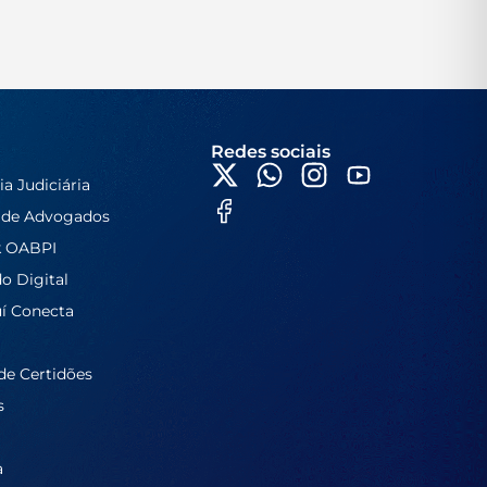
Redes sociais
ia Judiciária
 de Advogados
k OABPI
do Digital
í Conecta
de Certidões
s
a