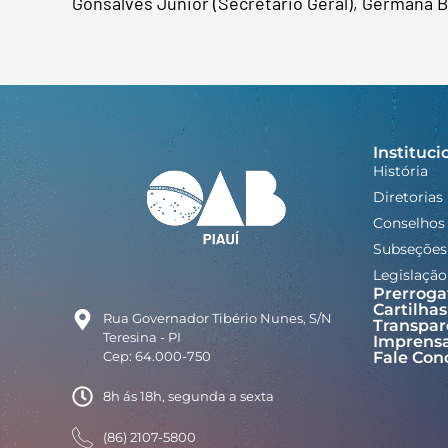
Gonsalves Júnior (Secretário Geral), Germana Br
Instituci
História
Diretorias
Conselhos
Subseções
Legislação
Prerroga
Cartilhas
Rua Governador Tibério Nunes, S/N
Transpar
Teresina - PI
Imprens
Cep: 64.000-750
Fale Con
8h ás 18h, segunda a sexta
(86) 2107-5800