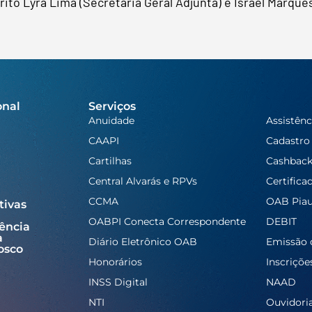
ito Lyra Lima (Secretária Geral Adjunta) e Israel Marque
onal
Serviços
Anuidade
Assistênc
CAAPI
Cadastro
Cartilhas
Cashbac
Central Alvarás e RPVs
Certifica
CCMA
OAB Piau
tivas
OABPI Conecta Correspondente
DEBIT
ência
a
Diário Eletrônico OAB
Emissão 
osco
Honorários
Inscriçõe
INSS Digital
NAAD
NTI
Ouvidori