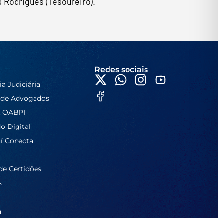
s Rodrigues (Tesoureiro).
Redes sociais
ia Judiciária
 de Advogados
k OABPI
do Digital
í Conecta
de Certidões
s
a