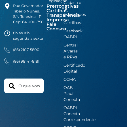
Legislação
Cadastro
Prerrogativas
Rua Governador
de
Cartilhas
Tibério Nunes,
Advogados
Transparência
S/N Teresina - PI
Imprensa
Cep: 64.000-750
Cartilhas
Fale
Conosco
Cashback
8h ás 18h,
OABPI
segunda a sexta
Central
(86) 2107-5800
Alvarás
e RPVs
(86) 98141-8181
Certificado
Digital
CCMA
Search
OAB
Piauí
Conecta
OABPI
Conecta
Correspondente