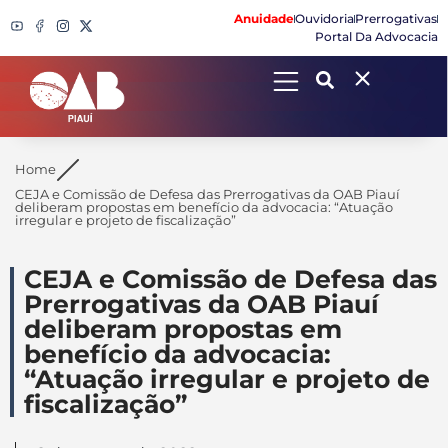
Anuidade
Ouvidoria
Prerrogativas
Portal Da Advocacia
Search
Home
CEJA e Comissão de Defesa das Prerrogativas da OAB Piauí
deliberam propostas em benefício da advocacia: “Atuação
irregular e projeto de fiscalização”
CEJA e Comissão de Defesa das
Prerrogativas da OAB Piauí
deliberam propostas em
benefício da advocacia:
“Atuação irregular e projeto de
fiscalização”