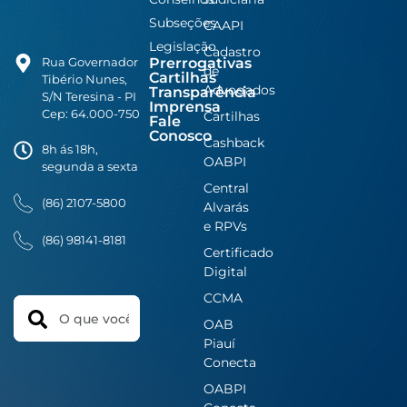
Subseções
CAAPI
Legislação
Cadastro
Prerrogativas
Rua Governador
de
Cartilhas
Tibério Nunes,
Advogados
Transparência
S/N Teresina - PI
Imprensa
Cep: 64.000-750
Cartilhas
Fale
Conosco
Cashback
8h ás 18h,
OABPI
segunda a sexta
Central
(86) 2107-5800
Alvarás
e RPVs
(86) 98141-8181
Certificado
Digital
CCMA
Search
OAB
Piauí
Conecta
OABPI