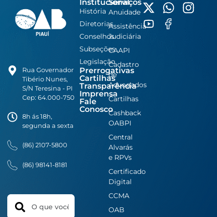
Institucional
Serviços
História
Anuidade
Diretorias
Assistência
Conselhos
Judiciária
Subseções
CAAPI
Legislação
Cadastro
Prerrogativas
Rua Governador
de
Cartilhas
Tibério Nunes,
Advogados
Transparência
S/N Teresina - PI
Imprensa
Cep: 64.000-750
Cartilhas
Fale
Conosco
Cashback
8h ás 18h,
OABPI
segunda a sexta
Central
(86) 2107-5800
Alvarás
e RPVs
(86) 98141-8181
Certificado
Digital
CCMA
Search
OAB