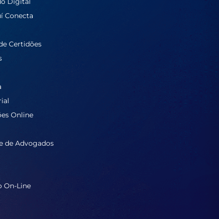
do Digital
í Conecta
de Certidões
s
a
ial
ões Online
e de Advogados
o On-Line