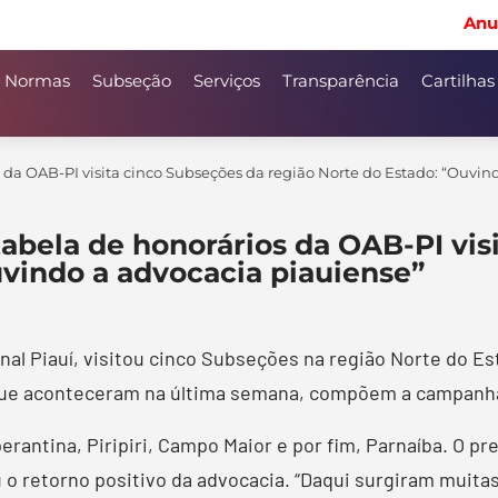
Anu
Normas
Subseção
Serviços
Transparência
Cartilhas
s da OAB-PI visita cinco Subseções da região Norte do Estado: “Ouvin
tabela de honorários da OAB-PI vis
uvindo a advocacia piauiense”
nal Piauí, visitou cinco Subseções na região Norte do E
, que aconteceram na última semana, compõem a campanha
erantina, Piripiri, Campo Maior e por fim, Parnaíba. O p
 o retorno positivo da advocacia. “Daqui surgiram muit