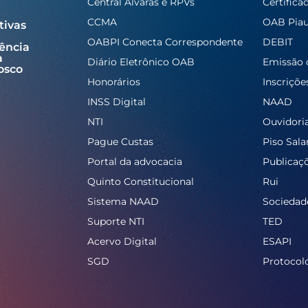
Central Alvarás e RPVs
Certifica
CCMA
OAB Piau
tivas
OABPI Conecta Correspondente
DEBIT
ência
a
Diário Eletrônico OAB
Emissão 
osco
Honorários
Inscriçõe
INSS Digital
NAAD
NTI
Ouvidori
Pague Custas
Piso Salar
Portal da advocacia
Publicaç
Quinto Constitucional
Rui
Sistema NAAD
Sociedad
Suporte NTI
TED
Acervo Digital
ESAPI
SGD
Protocol