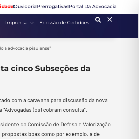
idade
Ouvidoria
Prerrogativas
Portal Da Advocacia
Imprensa
Emissão de Certidões
do a advocacia piauiense”
ita cinco Subseções da
stado com a caravana para discussão da nova
 “Advogadas (os) cobram consulta”.
residente da Comissão de Defesa e Valorização
as propostas boas como por exemplo, a de