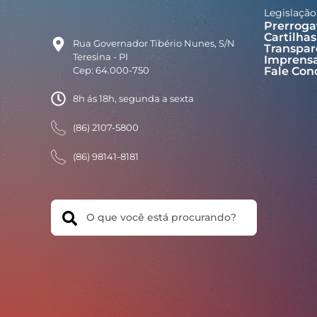
Legislação
Prerroga
Cartilhas
Rua Governador Tibério Nunes, S/N
Transpar
Teresina - PI
Imprens
Cep: 64.000-750
Fale Con
8h ás 18h, segunda a sexta
(86) 2107-5800
(86) 98141-8181
Search