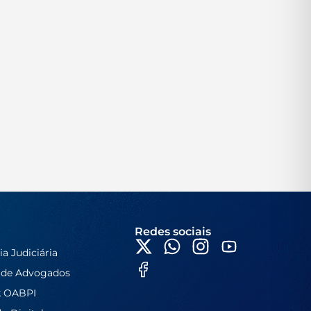
Redes sociais
ia Judiciária
 de Advogados
k OABPI