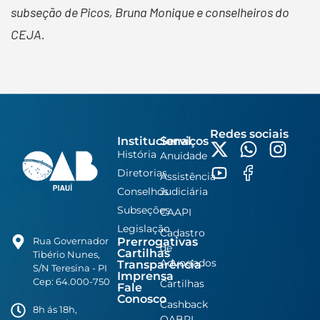
subseção de Picos, Bruna Monique e conselheiros do
CEJA.
Redes sociais
Institucional
Serviços
História
Anuidade
Diretorias
Assistência
Conselhos
Judiciária
Subseções
CAAPI
Legislação
Cadastro
Prerrogativas
Rua Governador
de
Cartilhas
Tibério Nunes,
Advogados
Transparência
S/N Teresina - PI
Imprensa
Cep: 64.000-750
Cartilhas
Fale
Conosco
Cashback
8h ás 18h,
OABPI