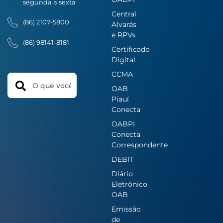
segunda a sexta
Central
(86) 2107-5800
Alvarás
e RPVs
(86) 98141-8181
Certificado
Digital
CCMA
Search
OAB
Piauí
Conecta
OABPI
Conecta
Correspondente
DEBIT
Diário
Eletrônico
OAB
Emissão
de