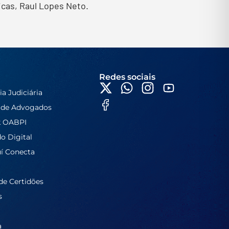
icas, Raul Lopes Neto.
Redes sociais
ia Judiciária
 de Advogados
k OABPI
do Digital
í Conecta
de Certidões
s
a