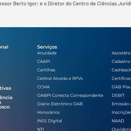
or Berto Igor; e o Diretor do Centro de Ciências Juríd
onal
Serviços
Anuidade
Assistênc
CAAPI
Cadastro
Cartilhas
Cashbac
Central Alvarás e RPVs
Certifica
CCMA
OAB Piau
tivas
OABPI Conecta Correspondente
DEBIT
ência
a
Diário Eletrônico OAB
Emissão 
osco
Honorários
Inscriçõe
INSS Digital
NAAD
NTI
Ouvidori