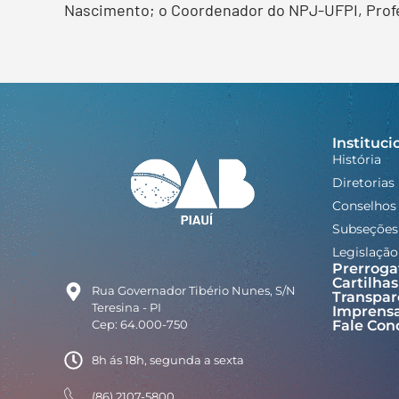
Nascimento; o Coordenador do NPJ-UFPI, Profess
Instituci
História
Diretorias
Conselhos
Subseções
Legislação
Prerroga
Cartilhas
Rua Governador Tibério Nunes, S/N
Transpar
Teresina - PI
Imprens
Cep: 64.000-750
Fale Con
8h ás 18h, segunda a sexta
(86) 2107-5800