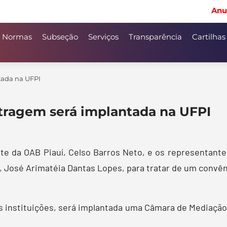
Anu
Normas
Subseção
Serviços
Transparência
Cartilhas
tada na UFPI
tragem será implantada na UFPI
nte da OAB Piauí, Celso Barros Neto, e os representan
, José Arimatéia Dantas Lopes, para tratar de um convên
s instituições, será implantada uma Câmara de Mediaçã