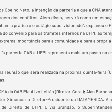
s Coelho Neto, a intenção da parceria é que a CMA aten
iagem dos conflitos. Além disso, servirá como um espaç
ham a prática e o estágio supervisionado”, explanou o P
a do convênio para os trâmites internos na UFPI, ao tem
extrema importância para a comunidade e para a própria
 “a parceria OAB e UFPI representa mais um passo na c
reunião que será realizada na próxima quinta-feira (06
as.
A da OAB Piauí Ivo Leitão (Diretor-Geral); Alan Barbos
tor Ximenes; o Diretor-Presidente da DATAMERICA, Ala
de Direito de UFPI, Olívia Brandão; o Superintende