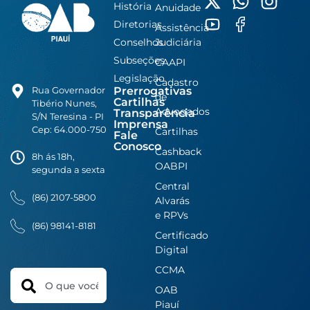
História
Anuidade
Diretorias
Assistência
Conselhos
Judiciária
Subseções
CAAPI
Legislação
Cadastro
Prerrogativas
Rua Governador
de
Cartilhas
Tibério Nunes,
Advogados
Transparência
S/N Teresina - PI
Imprensa
Cep: 64.000-750
Cartilhas
Fale
Conosco
Cashback
8h ás 18h,
OABPI
segunda a sexta
Central
(86) 2107-5800
Alvarás
e RPVs
(86) 98141-8181
Certificado
Digital
CCMA
Search
OAB
Piauí