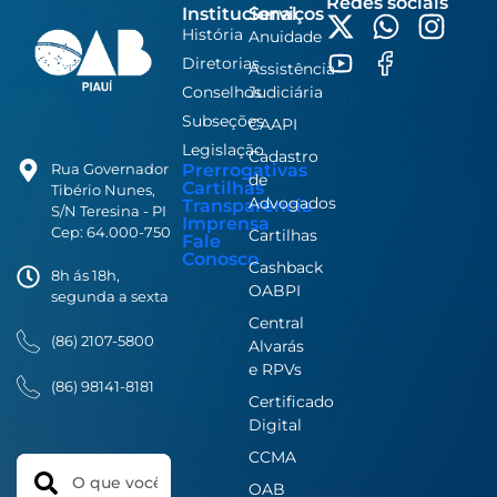
Redes sociais
Institucional
Serviços
História
Anuidade
Diretorias
Assistência
Conselhos
Judiciária
Subseções
CAAPI
Legislação
Cadastro
Prerrogativas
Rua Governador
de
Cartilhas
Tibério Nunes,
Advogados
Transparência
S/N Teresina - PI
Imprensa
Cep: 64.000-750
Cartilhas
Fale
Conosco
Cashback
8h ás 18h,
OABPI
segunda a sexta
Central
(86) 2107-5800
Alvarás
e RPVs
(86) 98141-8181
Certificado
Digital
CCMA
Search
OAB