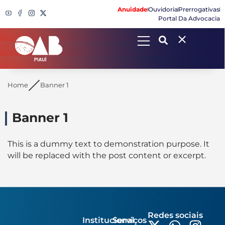
Anuidade
Ouvidoria
Prerrogativas
Portal Da Advocacia
Search
Home
Banner 1
Banner 1
This is a dummy text to demonstration purpose. It
will be replaced with the post content or excerpt.
Redes sociais
Institucional
Serviços