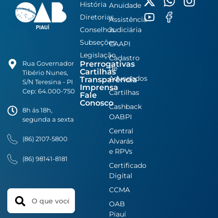
História
Anuidade
Diretorias
Assistência
Conselhos
Judiciária
Subseções
CAAPI
Legislação
Cadastro
Prerrogativas
Rua Governador
de
Cartilhas
Tibério Nunes,
Advogados
Transparência
S/N Teresina - PI
Imprensa
Cep: 64.000-750
Cartilhas
Fale
Conosco
Cashback
8h ás 18h,
OABPI
segunda a sexta
Central
(86) 2107-5800
Alvarás
e RPVs
(86) 98141-8181
Certificado
Digital
CCMA
Search
OAB
Piauí