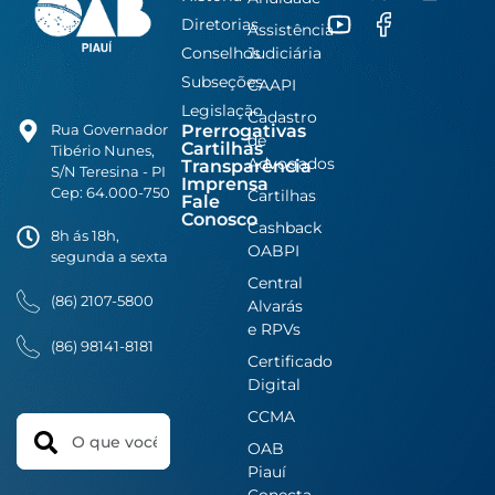
Diretorias
Assistência
Conselhos
Judiciária
Subseções
CAAPI
Legislação
Cadastro
Prerrogativas
Rua Governador
de
Cartilhas
Tibério Nunes,
Advogados
Transparência
S/N Teresina - PI
Imprensa
Cep: 64.000-750
Cartilhas
Fale
Conosco
Cashback
8h ás 18h,
OABPI
segunda a sexta
Central
(86) 2107-5800
Alvarás
e RPVs
(86) 98141-8181
Certificado
Digital
CCMA
Search
OAB
Piauí
Conecta