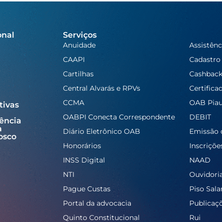
onal
Serviços
Anuidade
Assistênc
CAAPI
Cadastro
Cartilhas
Cashbac
Central Alvarás e RPVs
Certifica
CCMA
OAB Piau
tivas
OABPI Conecta Correspondente
DEBIT
ência
a
Diário Eletrônico OAB
Emissão 
osco
Honorários
Inscriçõe
INSS Digital
NAAD
NTI
Ouvidori
Pague Custas
Piso Salar
Portal da advocacia
Publicaç
Quinto Constitucional
Rui