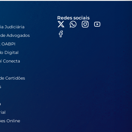
Redes sociais
ia Judiciária
 de Advogados
k OABPI
do Digital
í Conecta
de Certidões
s
a
ial
ões Online