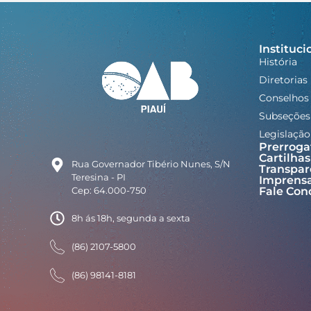
Instituci
História
Diretorias
Conselhos
Subseções
Legislação
Prerroga
Cartilhas
Rua Governador Tibério Nunes, S/N
Transpar
Teresina - PI
Imprens
Cep: 64.000-750
Fale Con
8h ás 18h, segunda a sexta
(86) 2107-5800
(86) 98141-8181