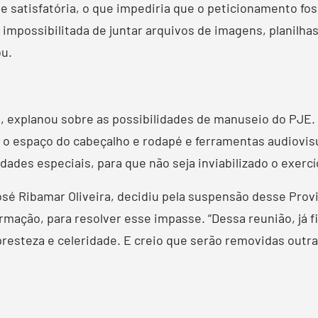
 satisfatória, o que impediria que o peticionamento fos
ia impossibilitada de juntar arquivos de imagens, planilh
ou.
a, explanou sobre as possibilidades de manuseio do PJ
r o espaço do cabeçalho e rodapé e ferramentas audiovis
des especiais, para que não seja inviabilizado o exercíci
José Ribamar Oliveira, decidiu pela suspensão desse Pr
mação, para resolver esse impasse. “Dessa reunião, já f
esteza e celeridade. E creio que serão removidas outra