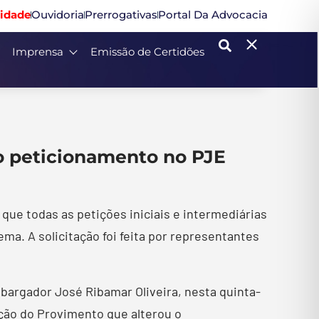
idade
Ouvidoria
Prerrogativas
Portal Da Advocacia
Imprensa
Emissão de Certidões
 o peticionamento no PJE
 que todas as petições iniciais e intermediárias
ma. A solicitação foi feita por representantes
bargador José Ribamar Oliveira, nesta quinta-
ição do Provimento que alterou o