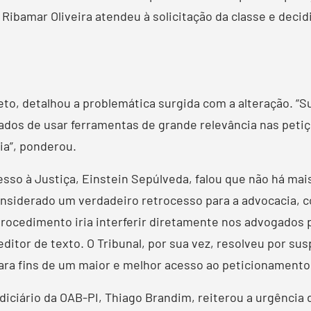
bamar Oliveira atendeu à solicitação da classe e decidi
to, detalhou a problemática surgida com a alteração. “
dos de usar ferramentas de grande relevância nas petiç
cia”, ponderou.
so à Justiça, Einstein Sepúlveda, falou que não há mai
 considerado um verdadeiro retrocesso para a advocacia,
procedimento iria interferir diretamente nos advogados
editor de texto. O Tribunal, por sua vez, resolveu por 
para fins de um maior e melhor acesso ao peticionamento
ciário da OAB-PI, Thiago Brandim, reiterou a urgência da