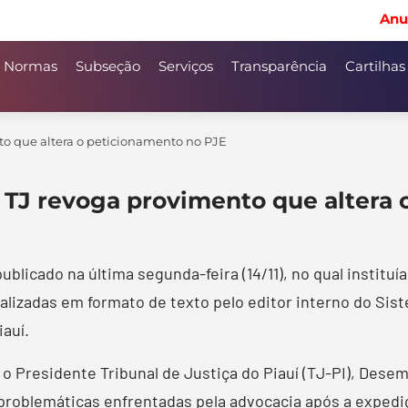
Anu
Normas
Subseção
Serviços
Transparência
Cartilhas
to que altera o peticionamento no PJE
, TJ revoga provimento que altera
licado na última segunda-feira (14/11), no qual instituía
lizadas em formato de texto pelo editor interno do Siste
auí.
 Presidente Tribunal de Justiça do Piauí (TJ-PI), Desem
as problemáticas enfrentadas pela advocacia após a exped