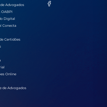
 de Advogados
k OABPI
do Digital
í Conecta
de Certidões
s
a
ial
ões Online
e de Advogados