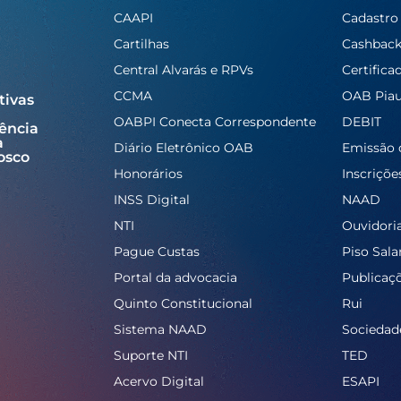
CAAPI
Cadastro
Cartilhas
Cashbac
Central Alvarás e RPVs
Certifica
CCMA
OAB Piau
tivas
OABPI Conecta Correspondente
DEBIT
ência
a
Diário Eletrônico OAB
Emissão 
osco
Honorários
Inscriçõe
INSS Digital
NAAD
NTI
Ouvidori
Pague Custas
Piso Salar
Portal da advocacia
Publicaç
Quinto Constitucional
Rui
Sistema NAAD
Sociedad
Suporte NTI
TED
Acervo Digital
ESAPI