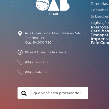
Diretorias
Conselhos
Subseções
Legislação
Prerroga
Cartilhas
Rua Governador Tibério Nunes, S/N
Transpar
Teresina - PI
Imprens
Cep: 64.000-750
Fale Con
8h ás 18h, segunda a sexta
(86) 2107-5800
(86) 98141-8181
Search