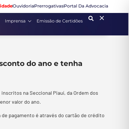
idade
Ouvidoria
Prerrogativas
Portal Da Advocacia
Imprensa
Emissão de Certidões
esconto do ano e tenha
s inscritos na Seccional Piauí, da Ordem dos
nor valor do ano.
ma de pagamento é através do cartão de crédito