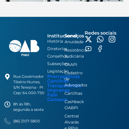
Redes sociais
Institucional
Serviços
História
Anuidade
Diretorias
Assistência
Conselhos
Judiciária
Subseções
CAAPI
Legislação
Cadastro
Prerrogativas
Rua Governador
de
Cartilhas
Tibério Nunes,
Advogados
Transparência
S/N Teresina - PI
Imprensa
Cep: 64.000-750
Cartilhas
Fale
Conosco
Cashback
8h ás 18h,
OABPI
segunda a sexta
Central
(86) 2107-5800
Alvarás
e RPVs