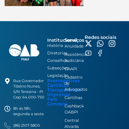
Redes sociais
Institucional
Serviços
História
Anuidade
Diretorias
Assistência
Conselhos
Judiciária
Subseções
CAAPI
Legislação
Cadastro
Prerrogativas
Rua Governador
de
Cartilhas
Tibério Nunes,
Advogados
Transparência
S/N Teresina - PI
Imprensa
Cep: 64.000-750
Cartilhas
Fale
Conosco
Cashback
8h ás 18h,
OABPI
segunda a sexta
Central
(86) 2107-5800
Alvarás