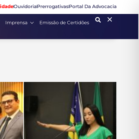
idade
Ouvidoria
Prerrogativas
Portal Da Advocacia
Imprensa
Emissão de Certidões