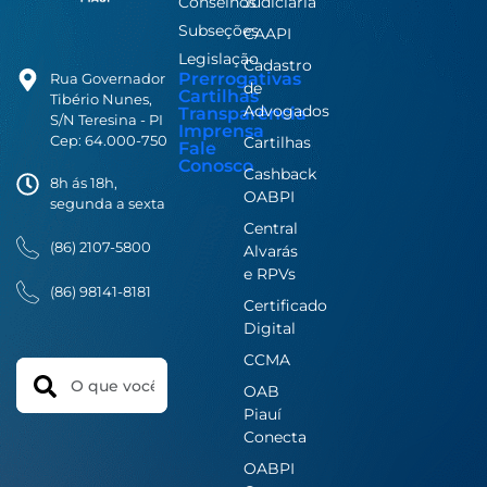
Conselhos
Judiciária
Subseções
CAAPI
Legislação
Cadastro
Prerrogativas
Rua Governador
de
Cartilhas
Tibério Nunes,
Advogados
Transparência
S/N Teresina - PI
Imprensa
Cep: 64.000-750
Cartilhas
Fale
Conosco
Cashback
8h ás 18h,
OABPI
segunda a sexta
Central
(86) 2107-5800
Alvarás
e RPVs
(86) 98141-8181
Certificado
Digital
CCMA
Search
OAB
Piauí
Conecta
OABPI