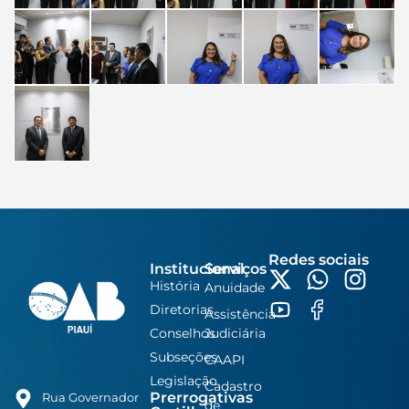
Redes sociais
Institucional
Serviços
História
Anuidade
Diretorias
Assistência
Conselhos
Judiciária
Subseções
CAAPI
Legislação
Cadastro
Prerrogativas
Rua Governador
de