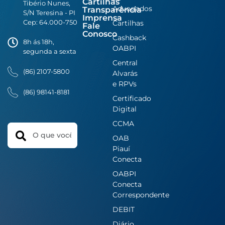
Cartilhas
Tibério Nunes,
Advogados
Transparência
S/N Teresina - PI
Imprensa
Cep: 64.000-750
Cartilhas
Fale
Conosco
Cashback
8h ás 18h,
OABPI
segunda a sexta
Central
(86) 2107-5800
Alvarás
e RPVs
(86) 98141-8181
Certificado
Digital
CCMA
Search
OAB
Piauí
Conecta
OABPI
Conecta
Correspondente
DEBIT
Diário