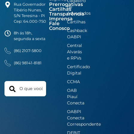
Cadastro
Prerrogativas
Rua Governador
de
Cartilhas
Tibério Nunes,
Advogados
Transparência
S/N Teresina - PI
Imprensa
Cep: 64.000-750
Cartilhas
Fale
Conosco
Cashback
8h ás 18h,
OABPI
segunda a sexta
Central
(86) 2107-5800
Alvarás
e RPVs
(86) 98141-8181
Certificado
Digital
CCMA
Search
OAB
Piauí
Conecta
OABPI
Conecta
Correspondente
DEBIT