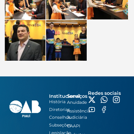
Redes sociais
Institucional
Serviços
História
Anuidade
Diretorias
Assistência
Conselhos
Judiciária
Subseções
CAAPI
Legislação