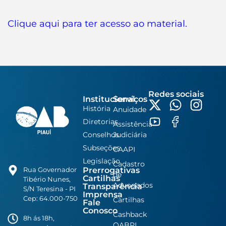
Clique aqui para ter acesso ao material.
Redes sociais
Institucional
Serviços
História
Anuidade
Diretorias
Assistência
Conselhos
Judiciária
Subseções
CAAPI
Legislação
Cadastro
Prerrogativas
Rua Governador
de
Cartilhas
Tibério Nunes,
Advogados
Transparência
S/N Teresina - PI
Imprensa
Cep: 64.000-750
Cartilhas
Fale
Conosco
Cashback
8h ás 18h,
OABPI