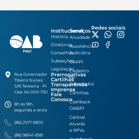
Redes sociais
Institucional
Serviços
História
Anuidade
Diretorias
Assistência
Conselhos
Judiciária
Subseções
CAAPI
Legislação
Cadastro
Prerrogativas
Rua Governador
de
Cartilhas
Tibério Nunes,
Advogados
Transparência
S/N Teresina - PI
Imprensa
Cep: 64.000-750
Cartilhas
Fale
Conosco
Cashback
8h ás 18h,
OABPI
segunda a sexta
Central
(86) 2107-5800
Alvarás
e RPVs
(86) 98141-8181