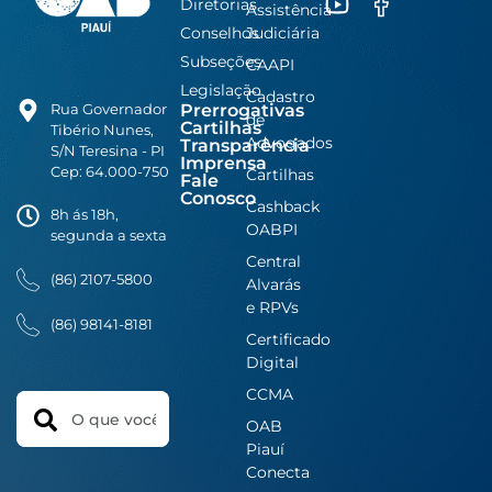
Diretorias
Assistência
Conselhos
Judiciária
Subseções
CAAPI
Legislação
Cadastro
Prerrogativas
Rua Governador
de
Cartilhas
Tibério Nunes,
Advogados
Transparência
S/N Teresina - PI
Imprensa
Cep: 64.000-750
Cartilhas
Fale
Conosco
Cashback
8h ás 18h,
OABPI
segunda a sexta
Central
(86) 2107-5800
Alvarás
e RPVs
(86) 98141-8181
Certificado
Digital
CCMA
Search
OAB
Piauí
Conecta