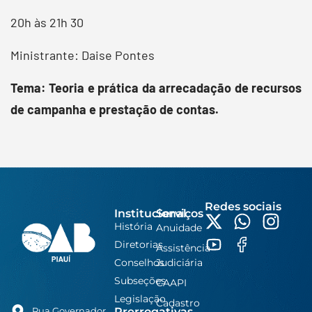
20h às 21h 30
Ministrante: Daise Pontes
Tema: Teoria e prática da arrecadação de recursos
de campanha e prestação de contas.
Redes sociais
Institucional
Serviços
História
Anuidade
Diretorias
Assistência
Conselhos
Judiciária
Subseções
CAAPI
Legislação
Cadastro
Prerrogativas
Rua Governador