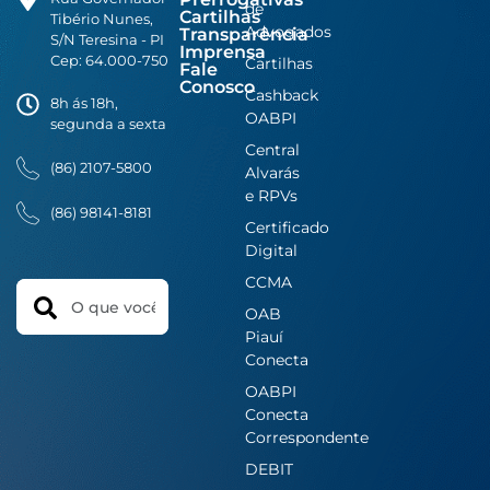
de
Cartilhas
Tibério Nunes,
Advogados
Transparência
S/N Teresina - PI
Imprensa
Cep: 64.000-750
Cartilhas
Fale
Conosco
Cashback
8h ás 18h,
OABPI
segunda a sexta
Central
(86) 2107-5800
Alvarás
e RPVs
(86) 98141-8181
Certificado
Digital
CCMA
Search
OAB
Piauí
Conecta
OABPI
Conecta
Correspondente
DEBIT